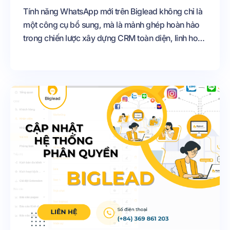
Tính năng WhatsApp mới trên Biglead không chỉ là
một công cụ bổ sung, mà là mảnh ghép hoàn hảo
trong chiến lược xây dựng CRM toàn diện, linh hoạt
và quốc tế hóa. Việc tích hợp WhatsApp vào hệ
sinh thái Biglead giúp doanh nghiệp mở rộng kênh
giao tiếp, tăng hiệu suất làm việc, nâng cao trải
nghiệm khách hàng và sẵn sàng tiếp cận thị trường
toàn cầu một cách bài bản.