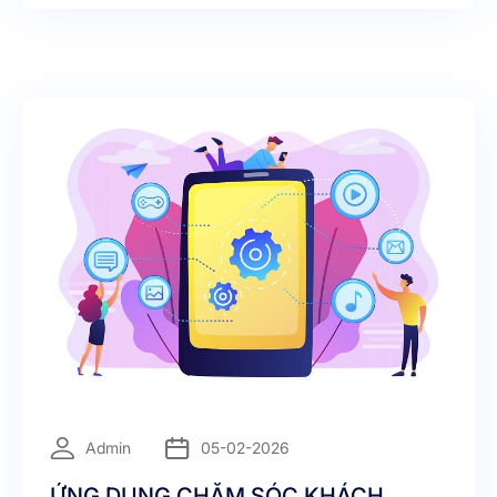
quy trình, công nghệ và con người để tạo ra trải
nghiệm khách hàng toàn diện.
=
Admin
05-02-2026
ỨNG DỤNG CHĂM SÓC KHÁCH