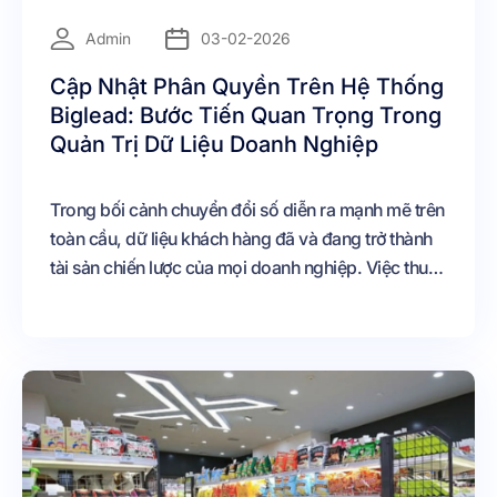
=
Admin
03-02-2026
Cập Nhật Phân Quyền Trên Hệ Thống
Biglead: Bước Tiến Quan Trọng Trong
Quản Trị Dữ Liệu Doanh Nghiệp
Trong bối cảnh chuyển đổi số diễn ra mạnh mẽ trên
toàn cầu, dữ liệu khách hàng đã và đang trở thành
tài sản chiến lược của mọi doanh nghiệp. Việc thu
thập, lưu trữ và khai thác dxữ liệu một cách hiệu
quả không chỉ giúp doanh nghiệp nâng cao trải
nghiệm khách hàng, tối ưu quy trình chăm sóc
khách hàng mà còn tạo ra lợi thế cạnh tranh bền
vững.