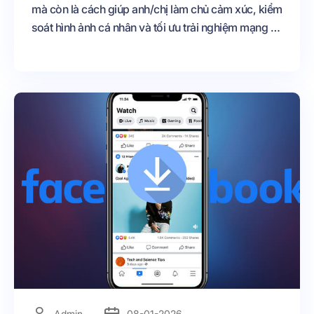
mà còn là cách giúp anh/chị làm chủ cảm xúc, kiểm
soát hình ảnh cá nhân và tối ưu trải nghiệm mạng xã
hội. Khi không còn bị chi phối bởi những con số
tương tác, anh/chị sẽ tập trung hơn vào nội dung,
giá trị chia sẻ và sự kết nối thật sự với cộng đồng.
=
Admin
08-01-2026