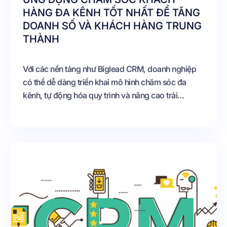
HÀNG ĐA KÊNH TỐT NHẤT ĐỂ TĂNG
DOANH SỐ VÀ KHÁCH HÀNG TRUNG
THÀNH
Với các nền tảng như Biglead CRM, doanh nghiệp
có thể dễ dàng triển khai mô hình chăm sóc đa
kênh, tự động hóa quy trình và nâng cao trải
nghiệm khách hàng một cách toàn diện. Khi trải
nghiệm khách hàng được đặt ở trung tâm, doanh
thu và sự phát triển bền vững sẽ là kết quả tất yếu.