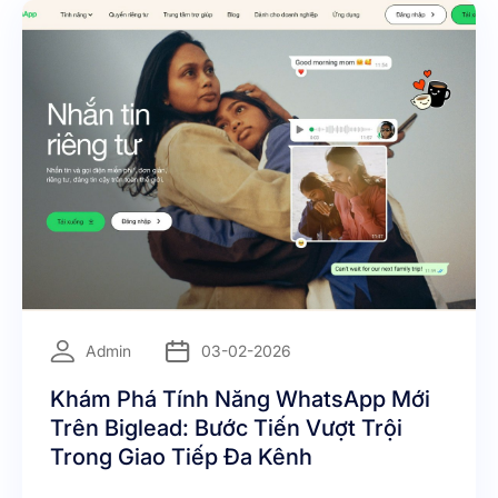
hàng sau bán giúp doanh nghiệp biến mỗi khách
hàng đã mua thành một mối quan hệ lâu dài, tạo ra
doanh thu lặp lại và lợi thế cạnh tranh bền vững
trong tương lai.
=
Admin
03-02-2026
Khám Phá Tính Năng WhatsApp Mới
Trên Biglead: Bước Tiến Vượt Trội
Trong Giao Tiếp Đa Kênh