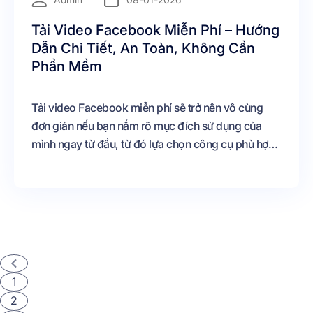
Tải Video Facebook Miễn Phí – Hướng
Dẫn Chi Tiết, An Toàn, Không Cần
Phần Mềm
Tải video Facebook miễn phí sẽ trở nên vô cùng
đơn giản nếu bạn nắm rõ mục đích sử dụng của
mình ngay từ đầu, từ đó lựa chọn công cụ phù hợp
để thực hiện việc tải video một cách nhanh chóng
và hiệu quả. Bên cạnh đó, việc tuân thủ các nguyên
tắc về an toàn thông tin cũng như bản quyền nội
dung là yếu tố quan trọng giúp bạn tránh những rủi
ro không đáng có, đảm bảo quá trình sử dụng
video diễn ra hợp pháp và an toàn.
1
2