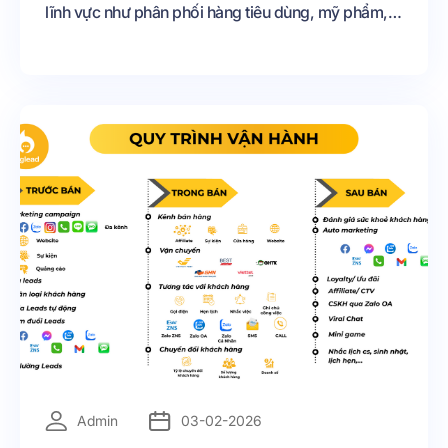
lĩnh vực như phân phối hàng tiêu dùng, mỹ phẩm,
dược phẩm, vật liệu xây dựng, thiết bị công nghiệp,
giáo dục hay công nghệ. Đại lý đóng vai trò là cầu
nối trực tiếp giữa thương hiệu và người tiêu dùng
cuối, quyết định rất lớn đến doanh số, hình ảnh và
mức độ trung thành của khách hàng.
=
Admin
03-02-2026