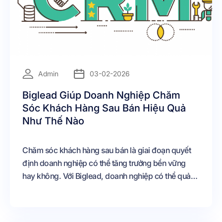
=
Admin
03-02-2026
Biglead Giúp Doanh Nghiệp Chăm
Sóc Khách Hàng Sau Bán Hiệu Quả
Như Thế Nào
Chăm sóc khách hàng sau bán là giai đoạn quyết
định doanh nghiệp có thể tăng trưởng bền vững
hay không. Với Biglead, doanh nghiệp có thể quản
lý dữ liệu tập trung, tự động hóa chăm sóc, cá nhân
hóa trải nghiệm và đo lường hiệu quả một cách rõ
ràng. Việc ứng dụng Biglead vào chăm sóc khách