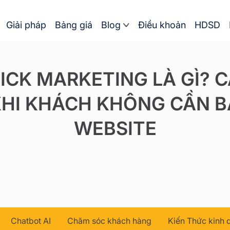
Giải pháp
Bảng giá
Blog
Điều khoản
HDSD
ICK MARKETING LÀ GÌ? 
HI KHÁCH KHÔNG CẦN 
WEBSITE
Chatbot AI
Chăm sóc khách hàng
Kiến Thức kinh 