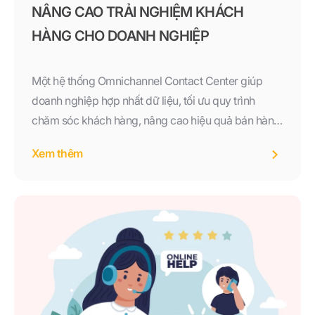
NÂNG CAO TRẢI NGHIỆM KHÁCH
HÀNG CHO DOANH NGHIỆP
Một hệ thống Omnichannel Contact Center giúp
doanh nghiệp hợp nhất dữ liệu, tối ưu quy trình
chăm sóc khách hàng, nâng cao hiệu quả bán hàng
và xây dựng trải nghiệm nhất quán trên mọi kênh
Xem thêm
giao tiếp. Nếu doanh nghiệp của bạn đang tìm kiếm
một giải pháp quản lý khách hàng toàn diện, tích
hợp CRM, AI và khả năng chăm sóc đa kênh,
Biglead sẽ là lựa chọn phù hợp để đồng hành trong
quá trình chuyển đổi số và phát triển bền vững