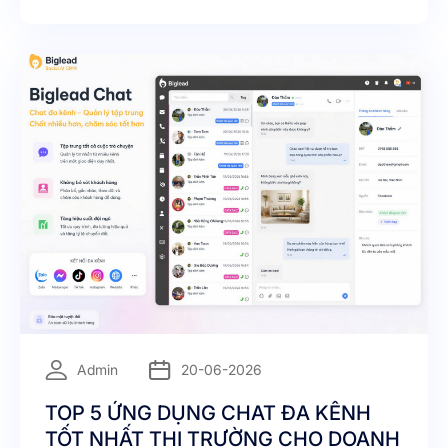
kiếm thông tin, để lại bình luận trên Facebook, nhắn
tin qua Zalo, inbox Instagram, gửi email, gọi
hotline... và họ muốn được phản hồi ngay lập tức –
dù đang ở bất kỳ kênh nào.
=
Admin
20-06-2026
TOP 5 ỨNG DỤNG CHAT ĐA KÊNH
TỐT NHẤT THỊ TRƯỜNG CHO DOANH