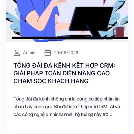
=
Admin
29-06-2026
TỔNG ĐÀI ĐA KÊNH KẾT HỢP CRM:
GIẢI PHÁP TOÀN DIỆN NÂNG CAO
CHĂM SÓC KHÁCH HÀNG
Tổng đài đa kênh không chỉ là công cụ tiếp nhận tin
nhắn hay cuộc gọi. Khi được kết hợp với CRM, AI và
các công nghệ omnichannel, hệ thống này trở
thành trung tâm quản lý toàn bộ hoạt động tương
tác khách hàng của doanh nghiệp.