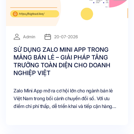
=
Admin
20-07-2026
SỬ DỤNG ZALO MINI APP TRONG
MẢNG BÁN LẺ – GIẢI PHÁP TĂNG
TRƯỞNG TOÀN DIỆN CHO DOANH
NGHIỆP VIỆT
Zalo Mini App mở ra cơ hội lớn cho ngành bán lẻ
Việt Nam trong bối cảnh chuyển đổi số. Với ưu
điểm chi phí thấp, dễ triển khai và tiếp cận hàng
chục triệu khách hàng, đây là giải pháp mà mọi
doanh nghiệp bán lẻ – từ cửa hàng nhỏ đến chuỗi
thương hiệu lớn – đều có thể tận dụng.