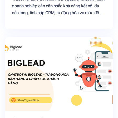
doanh nghiệp cần cân nhắc khả năng kết nối đa
nền tảng, tích hợp CRM, tự động hóa và mức độ
phù hợp với quy mô hoạt động. Trong bài viết này,
chúng tôi sẽ giới thiệu Top 6 phần mềm quản lý
chat đa kênh hiệu quả nhất hiện nay, đồng thời so
sánh ưu, nhược điểm của từng giải pháp để giúp
bạn dễ dàng lựa chọn nền tảng phù hợp, tối ưu
chăm sóc khách hàng và nâng cao hiệu quả kinh
doanh.
=