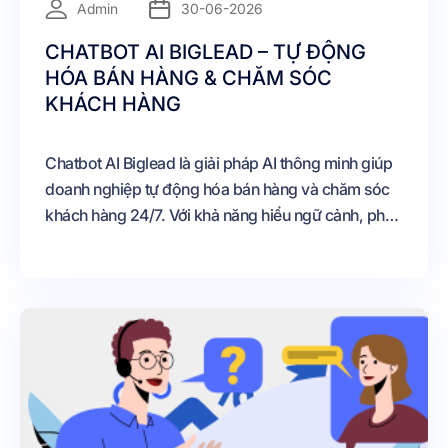
Admin
30-06-2026
CHATBOT AI BIGLEAD – TỰ ĐỘNG
HÓA BÁN HÀNG & CHĂM SÓC
KHÁCH HÀNG
Chatbot AI Biglead là giải pháp AI thông minh giúp
doanh nghiệp tự động hóa bán hàng và chăm sóc
khách hàng 24/7. Với khả năng hiểu ngữ cảnh, phản
hồi tự nhiên và tích hợp trực tiếp với Biglead CRM,
chatbot giúp nâng cao trải nghiệm khách hàng, tối
ưu quản lý dữ liệu và gia tăng hiệu quả kinh doanh.