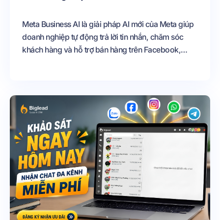
Meta Business AI là giải pháp AI mới của Meta giúp
doanh nghiệp tự động trả lời tin nhắn, chăm sóc
khách hàng và hỗ trợ bán hàng trên Facebook,
Messenger, Instagram và WhatsApp. Trong bài viết
này, Biglead sẽ giúp bạn tìm hiểu Meta Business AI
là gì, cách thiết lập, sử dụng hiệu quả và cách kết
hợp cùng BigBot AI để xây dựng hệ thống chăm
sóc khách hàng thông minh, chuyên sâu theo từng
lĩnh vực kinh doanh.