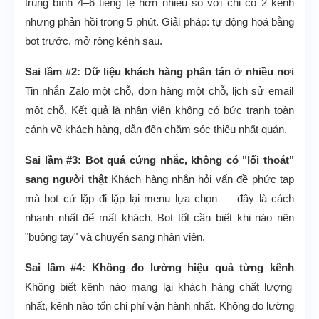
trung bình 4–6 tiếng tệ hơn nhiều so với chỉ có 2 kênh
nhưng phản hồi trong 5 phút. Giải pháp: tự động hoá bằng
bot trước, mở rộng kênh sau.
Sai lầm #2: Dữ liệu khách hàng phân tán ở nhiều nơi
Tin nhắn Zalo một chỗ, đơn hàng một chỗ, lịch sử email
một chỗ. Kết quả là nhân viên không có bức tranh toàn
cảnh về khách hàng, dẫn đến chăm sóc thiếu nhất quán.
Sai lầm #3: Bot quá cứng nhắc, không có "lối thoát"
sang người thật
Khách hàng nhắn hỏi vấn đề phức tạp
mà bot cứ lặp đi lặp lại menu lựa chọn — đây là cách
nhanh nhất để mất khách. Bot tốt cần biết khi nào nên
"buông tay" và chuyển sang nhân viên.
Sai lầm #4: Không đo lường hiệu quả từng kênh
Không biết kênh nào mang lại khách hàng chất lượng
nhất, kênh nào tốn chi phí vận hành nhất. Không đo lường