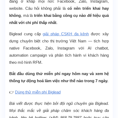
đang ở khắp mọi nơi: Facebook, Zalo, Instagram,
website. Câu hỏi không phải là
có nên triển khai hay
không
, mà là
triển khai bằng công cụ nào để hiệu quả
nhất với chi phí thấp nhất
.
Biglead cung cấp
giải pháp CSKH đa kênh
được xây
dựng chuyên biệt cho thị trường Việt Nam — tích hợp
native Facebook, Zalo, Instagram với AI chatbot,
automation campaign và phân tích hành vi khách hàng
theo mô hình RFM.
Bắt đầu dùng thử miễn phí ngay hôm nay và xem hệ
thống tự động hoá làm việc như thế nào trong 7 ngày.
👉
Dùng thử miễn phí Biglead
Bài viết được thực hiện bởi đội ngũ chuyên gia Biglead.
Mọi thắc mắc về giải pháp chăm sóc khách hàng đa
kênh, liên hệ hotline: (+84) 868.79.7887 hoặc truy cập