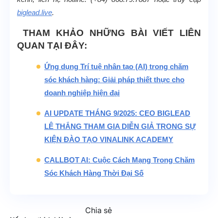
biglead.live
.
THAM KHẢO NHỮNG BÀI VIẾT LIÊN
QUAN TẠI ĐÂY:
Ứng dụng Trí tuệ nhân tạo (AI) trong chăm
sóc khách hàng: Giải pháp thiết thực cho
doanh nghiệp hiện đại
AI UPDATE THÁNG 9/2025: CEO BIGLEAD
LÊ THẮNG THAM GIA DIỄN GIẢ TRONG SỰ
KIỆN ĐÀO TẠO VINALINK ACADEMY
CALLBOT AI: Cuộc Cách Mạng Trong Chăm
Sóc Khách Hàng Thời Đại Số
Chia sẻ