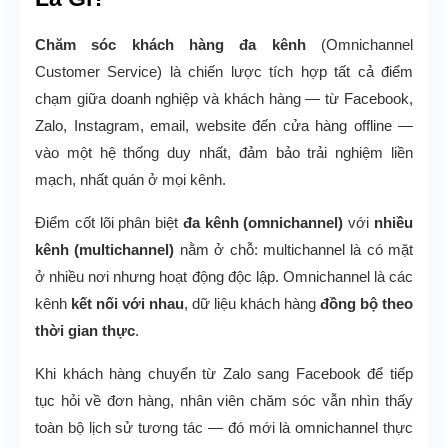
Chăm sóc khách hàng đa kênh
(Omnichannel
Customer Service) là chiến lược tích hợp tất cả điểm
chạm giữa doanh nghiệp và khách hàng — từ Facebook,
Zalo, Instagram, email, website đến cửa hàng offline —
vào một hệ thống duy nhất, đảm bảo trải nghiệm liền
mạch, nhất quán ở mọi kênh.
Điểm cốt lõi phân biệt
đa kênh (omnichannel)
với
nhiều
kênh (multichannel)
nằm ở chỗ: multichannel là có mặt
ở nhiều nơi nhưng hoạt động độc lập. Omnichannel là các
kênh
kết nối với nhau
, dữ liệu khách hàng
đồng bộ theo
thời gian thực
.
Khi khách hàng chuyển từ Zalo sang Facebook để tiếp
tục hỏi về đơn hàng, nhân viên chăm sóc vẫn nhìn thấy
toàn bộ lịch sử tương tác — đó mới là omnichannel thực