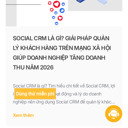
SOCIAL CRM LÀ GÌ? GIẢI PHÁP QUẢN
LÝ KHÁCH HÀNG TRÊN MẠNG XÃ HỘI
GIÚP DOANH NGHIỆP TĂNG DOANH
THU NĂM 2026
Social CRM là gì? Tìm hiểu chi tiết về Social CRM, lợi
Dùng thử miễn phí
ích, tính năng, cách hoạt động và lý do doanh
nghiệp nên ứng dụng Social CRM để quản lý khách
hàng đa kênh, tăng doanh thu và nâng cao trải
Xem thêm
nghiệm khách hàng trong năm 2026.