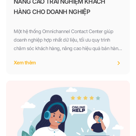
NÂNG CAO TRẢI NGHIỆM KHÁCH
HÀNG CHO DOANH NGHIỆP
Một hệ thống Omnichannel Contact Center giúp
doanh nghiệp hợp nhất dữ liệu, tối ưu quy trình
chăm sóc khách hàng, nâng cao hiệu quả bán hàng
và xây dựng trải nghiệm nhất quán trên mọi kênh
Xem thêm
giao tiếp. Nếu doanh nghiệp của bạn đang tìm kiếm
một giải pháp quản lý khách hàng toàn diện, tích
hợp CRM, AI và khả năng chăm sóc đa kênh,
Biglead sẽ là lựa chọn phù hợp để đồng hành trong
quá trình chuyển đổi số và phát triển bền vững