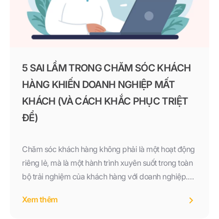
5 SAI LẦM TRONG CHĂM SÓC KHÁCH
HÀNG KHIẾN DOANH NGHIỆP MẤT
KHÁCH (VÀ CÁCH KHẮC PHỤC TRIỆT
ĐỂ)
Chăm sóc khách hàng không phải là một hoạt động
riêng lẻ, mà là một hành trình xuyên suốt trong toàn
bộ trải nghiệm của khách hàng với doanh nghiệp.
Những sai lầm như phản hồi chậm, thiếu cá nhân
Xem thêm
hóa, bỏ quên sau bán, xử lý khiếu nại kém hay
không đo lường đều có thể khiến doanh nghiệp mất