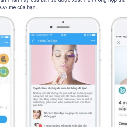
hì tin nhắn này của bạn sẽ được xuất hiện trong hộp t
.OA.me của bạn.