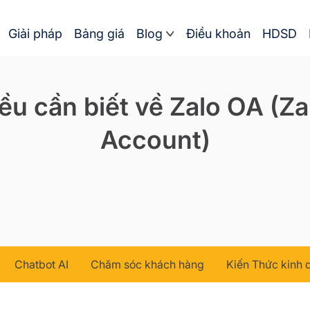
Giải pháp
Bảng giá
Blog
Điều khoản
HDSD
u cần biết về Zalo OA (Zal
Account)
Chatbot AI
Chăm sóc khách hàng
Kiến Thức kinh 