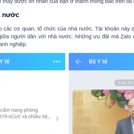
 thấy được tin nhắn của bạn ở thanh thông báo trên tài
à nước
o các cơ quan, tổ chức của nhà nước. Tài khoản này d
 giữa người dân với nhà nước. Những ưu đãi mà Zalo 
anh nghiệp.