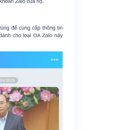
 khoản Zalo của họ.
ùng để cung cấp thông tin
dành cho loại OA Zalo này