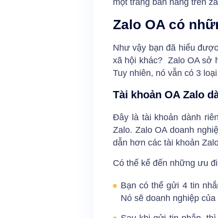
một trang bán hàng trên za
Zalo OA có nhữ
Như vậy bạn đã hiểu được 
xã hội khác? Zalo OA sở h
Tuy nhiên, nó vẫn có 3 loạ
Tài khoản OA Zalo d
Đây là tài khoản dành ri
Zalo. Zalo OA doanh nghiệ
dẫn hơn các tài khoản Zal
Có thể kể đến những ưu đ
Bạn có thể gửi 4 tin nh
Nó sẽ doanh nghiệp của 