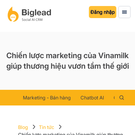
Đăng nhập
Chiến lược marketing của Vinamilk
giúp thương hiệu vươn tầm thế giới
Marketing - Bán hàng
Chatbot AI
Chăm sóc
Blog
Tin tức
Chiến lược marketing của Vinamilk giúp thương