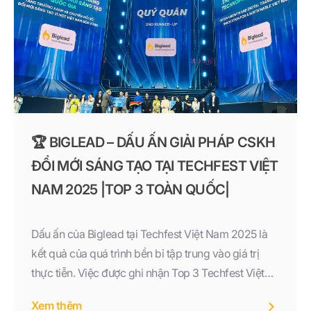
🏆 BIGLEAD – DẤU ẤN GIẢI PHÁP CSKH
ĐỔI MỚI SÁNG TẠO TẠI TECHFEST VIỆT
NAM 2025 |TOP 3 TOÀN QUỐC|
Dấu ấn của Biglead tại Techfest Việt Nam 2025 là
kết quả của quá trình bền bỉ tập trung vào giá trị
thực tiễn. Việc được ghi nhận Top 3 Techfest Việt
Nam 2025 khẳng định Biglead là giải pháp CSKH
Xem thêm