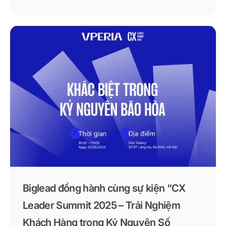
đổi mới sáng tạo, đồng hành cùng doanh nghiệp
Việt trong hành trình giữ khách, tối ưu vận hành và
phát triển bền vững. 👉 Biglead – giải pháp CSKH
đổi mới sáng tạo, tạo dấu ấn mạnh mẽ tại Techfest
Việt Nam 2025.
Biglead đồng hành cùng sự kiện “CX
Leader Summit 2025 – Trải Nghiệm
Khách Hàng trong Kỷ Nguyên Số