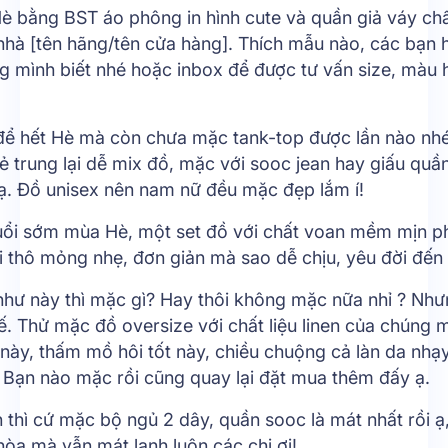
è bằng BST áo phông in hình cute và quần giả váy chấ
nhà [tên hãng/tên cửa hàng]. Thích mẫu nào, các bạn 
g mình biết nhé hoặc inbox để được tư vấn size, màu 
để hết Hè mà còn chưa mặc tank-top được lần nào nh
rẻ trung lại dễ mix đồ, mặc với sooc jean hay giấu quầ
ạ. Đồ unisex nên nam nữ đều mặc đẹp lắm í!
uổi sớm mùa Hè, một set đồ với chất voan mềm mịn ph
 thô mỏng nhẹ, đơn giản mà sao dễ chịu, yêu đời đến 
như này thì mặc gì? Hay thôi không mặc nữa nhỉ ? Như
hế. Thử mặc đồ oversize với chất liệu linen của chúng
 này, thấm mồ hôi tốt này, chiều chuộng cả làn da nh
, Bạn nào mặc rồi cũng quay lại đặt mua thêm đấy ạ.
 thì cứ mặc bộ ngủ 2 dây, quần sooc là mát nhất rồi ạ
hòa mà vẫn mát lạnh luôn các chị ơi!