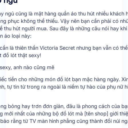
áy ngủ cũng là mặt hàng quần áo thu hút nhiều khách 
rang phục không thể thiếu. Vậy nên bạn cần phải có nh
ể thu hút người mua. Sau đây là những câu nói hay khi
 áo loại này:
cần là thiên thần Victoria Secret nhưng bạn vẫn có th
 đồ lót thật sexy!
t sexy, anh nào cũng mê
tiếc tiền cho những món đồ lót bạn mặc hàng ngày. Xi
, tự tin từ trong ra ngoài là niềm tự hào của phụ nữ h
óng bỏng hay trơn đơn giản, đâu là phong cách của b
 mới nhất của những bộ đồ lót mà [tên shop] giới thi
bảo rằng từ TV màn hình phẳng cũng thành đồi núi ng