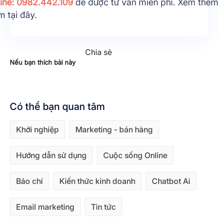
line: 0982.442.109
để được tư vấn miễn phí. Xem thêm 
ềm
tại đây
.
Chia sẻ
Nếu bạn thích bài này
Có thể bạn quan tâm
Khởi nghiệp
Marketing - bán hàng
Hướng dẫn sử dụng
Cuộc sống Online
Báo chí
Kiến thức kinh doanh
Chatbot Ai
Email marketing
Tin tức