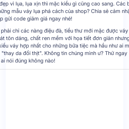
đẹp vì lụa, lụa xịn thì mặc kiểu gì cũng cao sang. Các 
hững mẫu váy lụa phá cách của shop? Chia sẻ cảm nh
p gửi code giảm giá ngay nhé!
phải chỉ các nàng điệu đà, tiểu thư mới mặc được váy
át tôn dáng, chất ren mềm với họa tiết đơn giản nhưn
 kiểu váy hợp nhất cho những bữa tiệc mà hầu như ai 
"thay da đổi thịt". Không tin chúng mình ư? Thử ngay 
 ai nói đúng không nào!