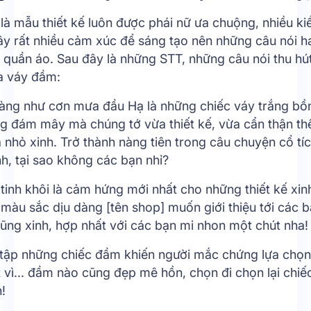
là mẫu thiết kế luôn được phái nữ ưa chuộng, nhiều ki
ây rất nhiều cảm xúc để sáng tạo nên những câu nói h
 quần áo. Sau đây là những STT, những câu nói thu hú
a váy đầm:
hàng như cơn mưa đầu Hạ là những chiếc váy trắng bồ
g đám mây mà chúng tớ vừa thiết kế, vừa cẩn thận th
nhỏ xinh. Trở thành nàng tiên trong câu chuyện cổ tí
h, tại sao không các bạn nhỉ?
tinh khôi là cảm hứng mới nhất cho những thiết kế xin
 màu sắc dịu dàng [tên shop] muốn giới thiệu tới các 
ũng xinh, hợp nhất với các bạn mi nhon một chút nha!
 tập những chiếc đầm khiến người mắc chứng lựa chọn
 vì... đầm nào cũng đẹp mê hồn, chọn đi chọn lại chiế
!