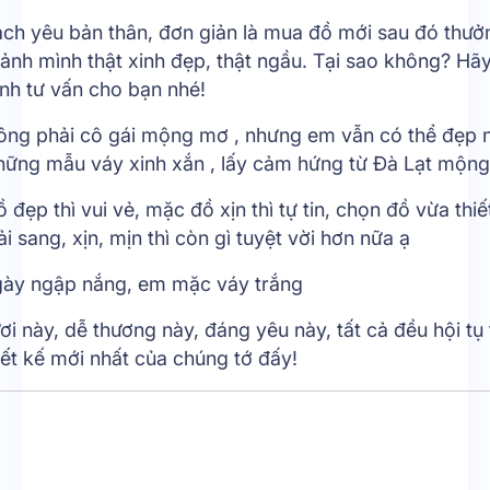
ách yêu bản thân, đơn giản là mua đồ mới sau đó thưở
ảnh mình thật xinh đẹp, thật ngầu. Tại sao không? Hã
nh tư vấn cho bạn nhé!
ông phải cô gái mộng mơ , nhưng em vẫn có thể đẹp 
những mẫu váy xinh xắn , lấy cảm hứng từ Đà Lạt mộn
 đẹp thì vui vẻ, mặc đồ xịn thì tự tin, chọn đồ vừa thi
vải sang, xịn, mịn thì còn gì tuyệt vời hơn nữa ạ
gày ngập nắng, em mặc váy trắng
ươi này, dễ thương này, đáng yêu này, tất cả đều hội tụ
ết kế mới nhất của chúng tớ đấy!