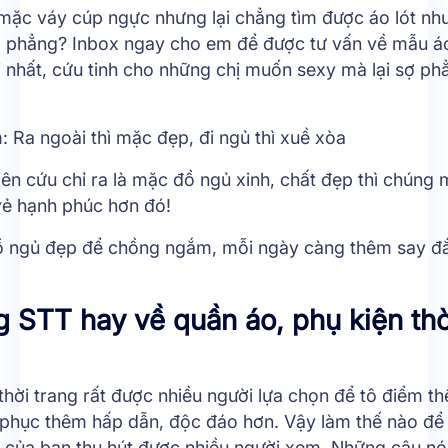
mặc váy cúp ngực nhưng lại chẳng tìm được áo lót như 
 phẳng? Inbox ngay cho em để được tư vấn về mẫu á
nhất, cứu tinh cho những chị muốn sexy mà lại sợ phẳ
m: Ra ngoài thì mặc đẹp, đi ngủ thì xuề xòa
ên cứu chỉ ra là mặc đồ ngủ xinh, chất đẹp thì chúng 
vẻ hạnh phúc hơn đó!
ồ ngủ đẹp để chồng ngắm, mỗi ngày càng thêm say 
 STT hay về quần áo, phụ kiện thờ
thời trang rất được nhiều người lựa chọn để tô điểm t
 phục thêm hấp dẫn, độc đáo hơn. Vậy làm thế nào để
 của bạn thu hút được nhiều người xem. Những câu nói