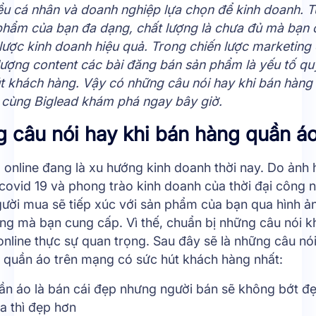
ều cá nhân và doanh nghiệp lựa chọn để kinh doanh. T
phẩm của bạn đa dạng, chất lượng là chưa đủ mà bạn 
 lược kinh doanh hiệu quả. Trong chiến lược marketing
lượng content các bài đăng bán sản phẩm là yếu tố qu
út khách hàng. Vậy có
những câu nói hay khi bán hàng
 cùng Biglead khám phá ngay bây giờ.
 câu nói hay khi bán hàng quần á
 online đang là xu hướng kinh doanh thời nay. Do ảnh
covid 19 và phong trào kinh doanh của thời đại công 
gười mua sẽ tiếp xúc với sản phẩm của bạn qua hình ả
ng mà bạn cung cấp. Vì thế, chuẩn bị những câu nói k
nline thực sự quan trọng. Sau đây sẽ là những câu nói
 quần áo trên mạng có sức hút khách hàng nhất:
uần áo là bán cái đẹp nhưng người bán sẽ không bớt đ
a thì đẹp hơn