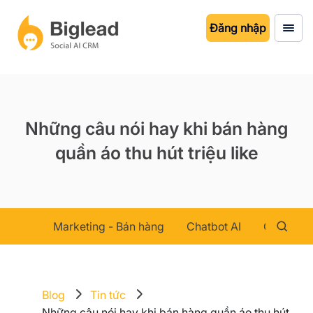
Đăng nhập
Những câu nói hay khi bán hàng
quần áo thu hút triệu like
Marketing - Bán hàng
Chatbot AI
Chăm sóc
Blog
Tin tức
Những câu nói hay khi bán hàng quần áo thu hút