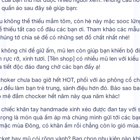
 quần áo sau đây sẽ giúp bạn:
ậu không thể thiếu mắm tôm, còn hè này mặc sooc lửng
ể thiếu tất cao cổ đâu các bạn ơi. Tham khảo các mẫu
húng tớ chia sẻ để có những set đồ chất nhất nhé!
n không chỉ để giữ ấm, mũ len còn giúp bạn khiến bộ đ
rực rỡ, xinh tươi. [Tên shop] có nhiều mũ len với kiể
a tiết độc đáo đang chờ các bạn đấy ạ!
choker chưa bao giờ hết HOT, phối với áo phông cổ c
u đều làm bạn trẻ trung, sành điệu hơn đó. Bảo sao ba
p mê đắm chocker hết năm này qua năm khác!
 chiếc khăn tay handmade xinh xẻo được đan tay với 
n trọng là món quà ấm áp mà chúng mình gửi tới các b
 mặc mùa Đông, có khăn ấm rồi chẳng còn lo gió mùa.
cket hay mũ cói rộng vành? Bạn chọn phụ kiện nào khi