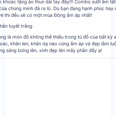
o khoác tặng áo thun dài tay đây!!! Combo sưởi ấm tất
 của chúng mình đã ra lò. Dù bạn đang hạnh phúc hay
 vẻ thì đều sẽ có một mùa Đông ấm áp nhất!
thần tuyết trắng
ắng là món đồ không thể thiếu trong tủ đồ của bất kỳ a
hoác, khăn len, khăn dạ nào cũng ấm áp và đẹp lắm lu
ũng sáng bừng lên, xinh đẹp lên mấy phần đấy ạ!