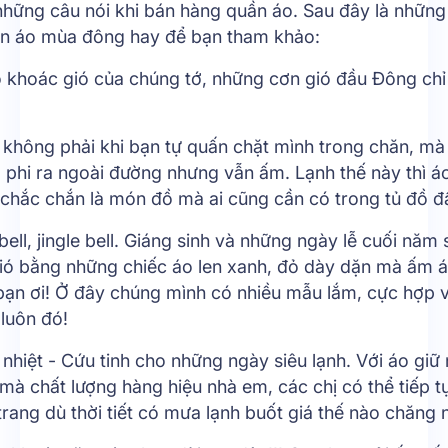
 những câu nói khi bán hàng quần áo. Sau đây là nhữn
n áo mùa đông hay để bạn tham khảo:
o khoác gió của chúng tớ, những cơn gió đầu Đông chỉ
không phải khi bạn tự quấn chặt mình trong chăn, mà 
 phi ra ngoài đường nhưng vẫn ấm. Lạnh thế này thì á
 chắc chắn là món đồ mà ai cũng cần có trong tủ đồ đ
 bell, jingle bell. Giáng sinh và những ngày lễ cuối năm
gió bằng những chiếc áo len xanh, đỏ dày dặn mà ấm á
bạn ơi! Ở đây chúng mình có nhiều mẫu lắm, cực hợp 
 luôn đó!
 nhiệt - Cứu tinh cho những ngày siêu lạnh. Với áo giữ 
mà chất lượng hàng hiệu nhà em, các chị có thể tiếp 
 trang dù thời tiết có mưa lạnh buốt giá thế nào chăng 