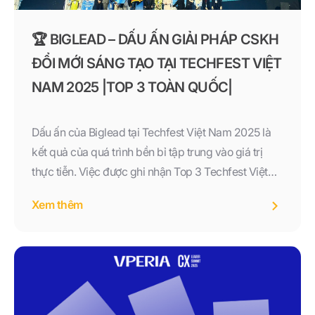
🏆 BIGLEAD – DẤU ẤN GIẢI PHÁP CSKH
ĐỔI MỚI SÁNG TẠO TẠI TECHFEST VIỆT
NAM 2025 |TOP 3 TOÀN QUỐC|
Dấu ấn của Biglead tại Techfest Việt Nam 2025 là
kết quả của quá trình bền bỉ tập trung vào giá trị
thực tiễn. Việc được ghi nhận Top 3 Techfest Việt
Nam 2025 khẳng định Biglead là giải pháp CSKH
Xem thêm
đổi mới sáng tạo, đồng hành cùng doanh nghiệp
Việt trong hành trình giữ khách, tối ưu vận hành và
phát triển bền vững. 👉 Biglead – giải pháp CSKH
đổi mới sáng tạo, tạo dấu ấn mạnh mẽ tại Techfest
Việt Nam 2025.