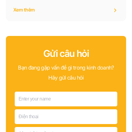
hành trình mua sắm từ giai đoạn tiếp cận, tư vấn đến
Xem thêm
chăm sóc sau bán.
Gửi câu hỏi
Bạn đang gặp vấn đề gì trong kinh doanh?
Hãy gửi câu hỏi