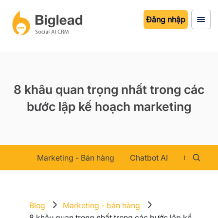
Đăng nhập
8 khâu quan trọng nhất trong các
bước lập kế hoạch marketing
Marketing - Bán hàng
Chatbot AI
Chăm sóc
Blog
Marketing - bán hàng
8 khâu quan trọng nhất trong các bước lập kế