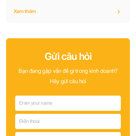
tảng. Không chỉ dừng lại ở việc phản hồi khách
Xem thêm
hàng, mô hình này còn hỗ trợ doanh nghiệp nâng
cao chất lượng phục vụ, tối ưu quy trình, ứng dụng
AI và xây dựng mối quan hệ khách hàng bền vững.
Gửi câu hỏi
Bạn đang gặp vấn đề gì trong kinh doanh?
Hãy gửi câu hỏi