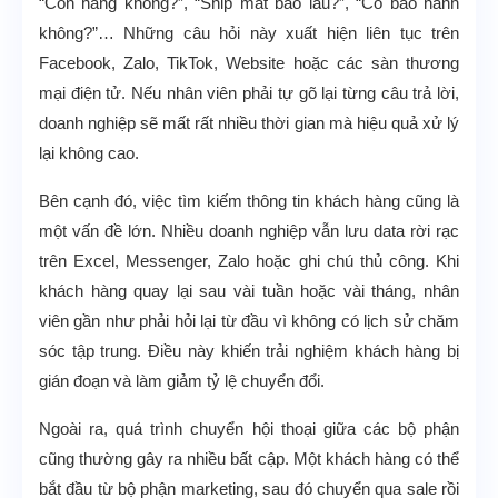
“Còn hàng không?”, “Ship mất bao lâu?”, “Có bảo hành
không?”… Những câu hỏi này xuất hiện liên tục trên
Facebook, Zalo, TikTok, Website hoặc các sàn thương
mại điện tử. Nếu nhân viên phải tự gõ lại từng câu trả lời,
doanh nghiệp sẽ mất rất nhiều thời gian mà hiệu quả xử lý
lại không cao.
Bên cạnh đó, việc tìm kiếm thông tin khách hàng cũng là
một vấn đề lớn. Nhiều doanh nghiệp vẫn lưu data rời rạc
trên Excel, Messenger, Zalo hoặc ghi chú thủ công. Khi
khách hàng quay lại sau vài tuần hoặc vài tháng, nhân
viên gần như phải hỏi lại từ đầu vì không có lịch sử chăm
sóc tập trung. Điều này khiến trải nghiệm khách hàng bị
gián đoạn và làm giảm tỷ lệ chuyển đổi.
Ngoài ra, quá trình chuyển hội thoại giữa các bộ phận
cũng thường gây ra nhiều bất cập. Một khách hàng có thể
bắt đầu từ bộ phận marketing, sau đó chuyển qua sale rồi