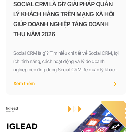
SOCIAL CRM LÀ GÌ? GIẢI PHÁP QUẢN
LÝ KHÁCH HÀNG TRÊN MẠNG XÃ HỘI
GIÚP DOANH NGHIỆP TĂNG DOANH
THU NĂM 2026
Social CRM là gì? Tìm hiểu chi tiết về Social CRM, lợi
ích, tính năng, cách hoạt động và lý do doanh
nghiệp nên ứng dụng Social CRM để quản lý khách
hàng đa kênh, tăng doanh thu và nâng cao trải
Xem thêm
nghiệm khách hàng trong năm 2026.