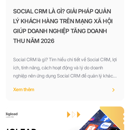
SOCIAL CRM LÀ GÌ? GIẢI PHÁP QUẢN
LÝ KHÁCH HÀNG TRÊN MẠNG XÃ HỘI
GIÚP DOANH NGHIỆP TĂNG DOANH
THU NĂM 2026
Social CRM là gì? Tìm hiểu chi tiết về Social CRM, lợi
ích, tính năng, cách hoạt động và lý do doanh
nghiệp nên ứng dụng Social CRM để quản lý khách
hàng đa kênh, tăng doanh thu và nâng cao trải
Xem thêm
nghiệm khách hàng trong năm 2026.