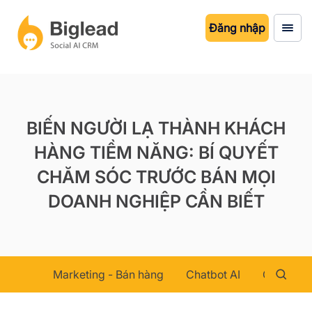
Đăng nhập
BIẾN NGƯỜI LẠ THÀNH KHÁCH
HÀNG TIỀM NĂNG: BÍ QUYẾT
CHĂM SÓC TRƯỚC BÁN MỌI
DOANH NGHIỆP CẦN BIẾT
Marketing - Bán hàng
Chatbot AI
Chăm sóc