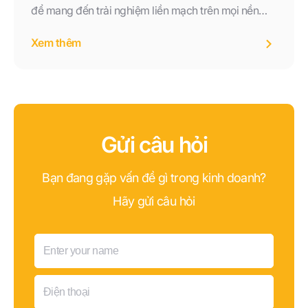
để mang đến trải nghiệm liền mạch trên mọi nền
tảng. Không chỉ dừng lại ở việc phản hồi khách
Xem thêm
hàng, mô hình này còn hỗ trợ doanh nghiệp nâng
cao chất lượng phục vụ, tối ưu quy trình, ứng dụng
AI và xây dựng mối quan hệ khách hàng bền vững.
Gửi câu hỏi
Bạn đang gặp vấn đề gì trong kinh doanh?
Hãy gửi câu hỏi