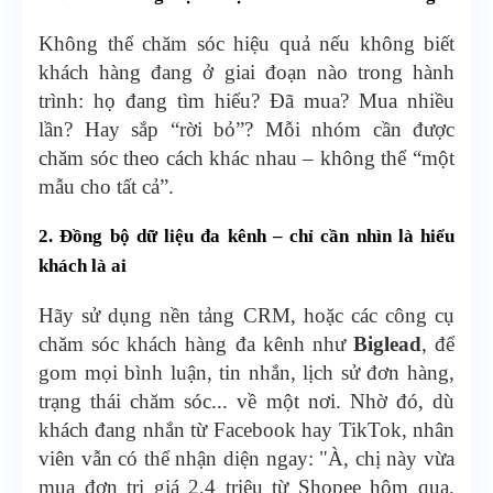
Không thể chăm sóc hiệu quả nếu không biết
khách hàng đang ở giai đoạn nào trong hành
trình: họ đang tìm hiểu? Đã mua? Mua nhiều
lần? Hay sắp “rời bỏ”? Mỗi nhóm cần được
chăm sóc theo cách khác nhau – không thể “một
mẫu cho tất cả”.
2. Đồng bộ dữ liệu đa kênh – chỉ cần nhìn là hiểu
khách là ai
Hãy sử dụng nền tảng CRM, hoặc các công cụ
chăm sóc khách hàng đa kênh như
Biglead
, để
gom mọi bình luận, tin nhắn, lịch sử đơn hàng,
trạng thái chăm sóc... về một nơi. Nhờ đó, dù
khách đang nhắn từ Facebook hay TikTok, nhân
viên vẫn có thể nhận diện ngay: "À, chị này vừa
mua đơn trị giá 2,4 triệu từ Shopee hôm qua,