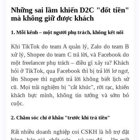
Những sai lầm khiến D2C "đốt tiền"
mà không giữ được khách
1. Mỗi kênh – một người phụ trách, không kết nối
Khi TikTok do team A quản lý, Zalo do team B
xử lý, Shopee do team C trả lời, và Facebook do
một freelancer phụ trách – điều gì xảy ra? Khách
hỏi ở TikTok, qua Facebook thì bị trả lời lơ ngơ,
lên Shopee thì người trả lời không biết lịch sử
cũ. Mọi trải nghiệm bị "cắt khúc", rời rạc, khiến
khách bực mình, không tin tưởng và sớm bỏ
cuộc.
2. Chăm sóc chỉ ở khâu "trước khi trả tiền"
Rất nhiều doanh nghiệp coi CSKH là hỗ trợ đặt
hàng, báo giá, chốt sale – và sau đó… lặn mất