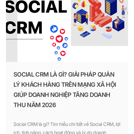
SOCIAL CRM LÀ GÌ? GIẢI PHÁP QUẢN
LÝ KHÁCH HÀNG TRÊN MẠNG XÃ HỘI
GIÚP DOANH NGHIỆP TĂNG DOANH
THU NĂM 2026
Social CRM là gì? Tìm hiểu chi tiết về Social CRM, lợi
ích, tính năng, cách hoạt động và lý do doanh