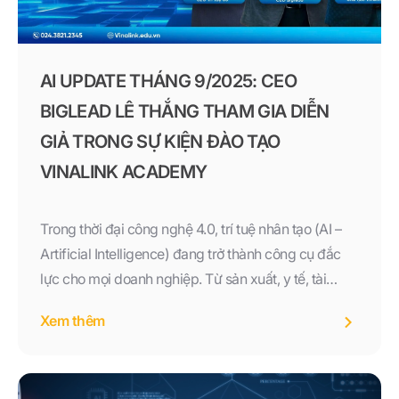
AI UPDATE THÁNG 9/2025: CEO
BIGLEAD LÊ THẮNG THAM GIA DIỄN
GIẢ TRONG SỰ KIỆN ĐÀO TẠO
VINALINK ACADEMY
Trong thời đại công nghệ 4.0, trí tuệ nhân tạo (AI –
Artificial Intelligence) đang trở thành công cụ đắc
lực cho mọi doanh nghiệp. Từ sản xuất, y tế, tài
chính, thương mại điện tử cho đến giáo dục, AI đều
Xem thêm
len lỏi và tạo ra những đột phá lớn. Năm 2025 đánh
dấu bước phát triển mạnh mẽ của AI, khiến nhu cầu
cập nhật tri thức và học hỏi ứng dụng AI vào thực