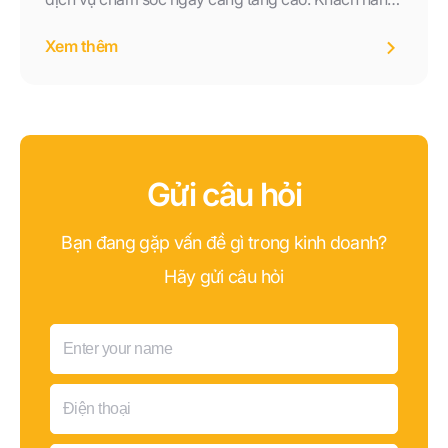
không còn hài lòng với việc chờ đợi hàng phút để
Xem thêm
gặp tổng đài viên hay nghe các bản ghi âm tự động
thiếu linh hoạt. Họ mong muốn được phục vụ ngay
lập tức, mọi lúc mọi nơi, và theo cách cá nhân hóa
nhất. Chính vì thế, Callbot AI – một giải pháp kết hợp
giữa trí tuệ nhân tạo và công nghệ giọng nói – đã
Gửi câu hỏi
xuất hiện như một cuộc cách mạng thực sự trong
lĩnh vực chăm sóc khách hàng.
Bạn đang gặp vấn đề gì trong kinh doanh?
Hãy gửi câu hỏi