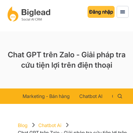
Đăng nhập
Chat GPT trên Zalo - Giải pháp tra
cứu tiện lợi trên điện thoại
Marketing - Bán hàng
Chatbot AI
Chăm sóc
Blog
Chatbot Ai
Chat GPT trên Zalo - Giải pháp tra cứu tiện lợi trên