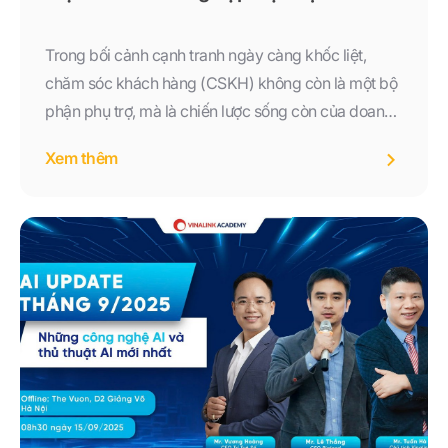
Trong bối cảnh cạnh tranh ngày càng khốc liệt,
chăm sóc khách hàng (CSKH) không còn là một bộ
phận phụ trợ, mà là chiến lược sống còn của doanh
nghiệp. Đặc biệt với sự phát triển vượt bậc của công
Xem thêm
nghệ, AI trong Chăm sóc khách hàng đã không còn
là khái niệm xa vời. Nó đang hiện diện hàng ngày,
góp phần cải thiện chất lượng dịch vụ, tối ưu hóa
quy trình và tạo ra trải nghiệm khách hàng vượt trội.