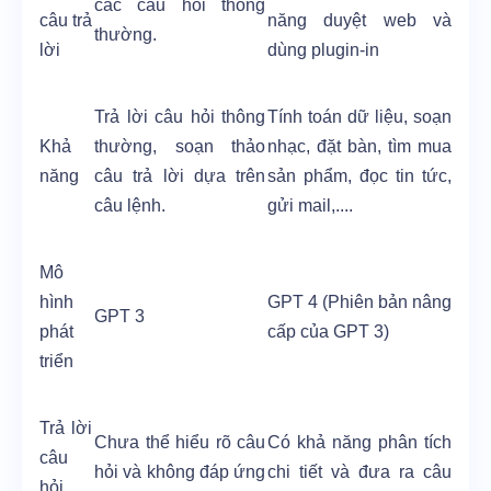
các câu hỏi thông
câu trả
năng duyệt web và
thường.
lời
dùng plugin-in
Trả lời câu hỏi thông
Tính toán dữ liệu, soạn
Khả
thường, soạn thảo
nhạc, đặt bàn, tìm mua
năng
câu trả lời dựa trên
sản phẩm, đọc tin tức,
câu lệnh.
gửi mail,....
Mô
hình
GPT 4 (Phiên bản nâng
GPT 3
phát
cấp của GPT 3)
triển
Trả lời
Chưa thể hiểu rõ câu
Có khả năng phân tích
câu
hỏi và không đáp ứng
chi tiết và đưa ra câu
hỏi