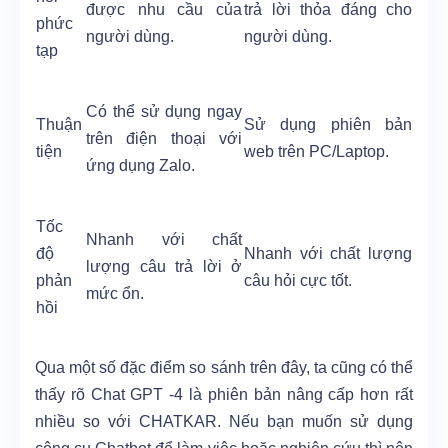
được nhu cầu của
trả lời thỏa đáng cho
phức
người dùng.
người dùng.
tạp
Có thể sử dụng ngay
Thuận
Sử dụng phiên bản
trên điện thoại với
tiện
web trên PC/Laptop.
ứng dụng Zalo.
Tốc
Nhanh với chất
độ
Nhanh với chất lượng
lượng câu trả lời ở
phản
câu hỏi cực tốt.
mức ổn.
hồi
Qua một số đặc điểm so sánh trên đây, ta cũng có thể
thấy rõ Chat GPT -4 là phiên bản nâng cấp hơn rất
nhiều so với CHATKAR. Nếu bạn muốn sử dụng