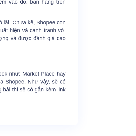
êm vào đó, bán hàng trên
ó lãi. Chưa kể, Shopee còn
uất hiện và cạnh tranh với
ượng và được đánh giá cao
ook như: Market Place hay
ua Shopee. Như vậy, sẽ có
bài thì sẽ có gắn kèm link