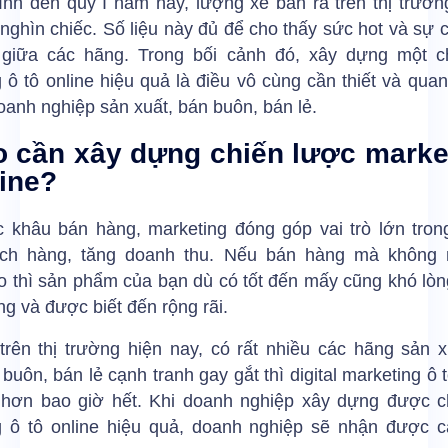
tính đến quý I năm nay, lượng xe bán ra trên thị trườ
ghìn chiếc. Số liệu này đủ để cho thấy sức hot và sự 
t giữa các hãng. Trong bối cảnh đó, xây dựng một c
 ô tô online hiệu quả là điều vô cùng cần thiết và quan
oanh nghiệp sản xuất, bán buôn, bán lẻ.
o cần xây dựng chiến lược marke
line?
c khâu bán hàng, marketing đóng góp vai trò lớn trong
ch hàng, tăng doanh thu. Nếu bán hàng mà không 
 thì sản phẩm của bạn dù có tốt đến mấy cũng khó lòn
g và được biết đến rộng rãi.
trên thị trường hiện nay, có rất nhiều các hãng sản 
 buôn, bán lẻ cạnh tranh gay gắt thì digital marketing ô t
t hơn bao giờ hết. Khi doanh nghiệp xây dựng được c
g ô tô online hiệu quả, doanh nghiệp sẽ nhận được cá