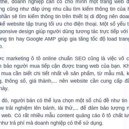
 thế, doanh nghiệp cần có cho mình một trang web đ
ng cũng như đáp ứng nhu cầu tìm kiếm thông tin của 
hần sẽ tìm kiếm thông tin trên thiết bị di động nên do
 kế website tập trung tối ưu cho điện thoại. Một số yếu 
onsive design giúp người dùng tương tác trực tiếp với
ông tin hay Google AMP giúp gia tăng tốc độ load tran
o.
ợc marketing ô tô online chuẩn SEO cũng là việc vô 
m bảo người mua tiếp cận được trang web của bạn. K
 mua cần biết chi tiết nhất về sản phẩm, từ mẫu mã, 
g, thông số, giá thành,... nên website cần cung cấp đ
này.
 đó, người bán có thể lựa chọn một số chủ đề như tin 
ew trải nghiệm lên bánh, lái thử,... để đảm bảo lượng 
g web. Có rất nhiều mẫu content quảng cáo ô tô chất l
 như trả phí mà doanh nghiệp có thể sử dụng.