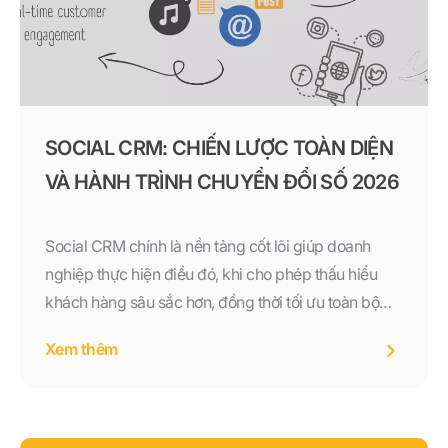
SOCIAL CRM: CHIẾN LƯỢC TOÀN DIỆN
VÀ HÀNH TRÌNH CHUYỂN ĐỔI SỐ 2026
Social CRM chính là nền tảng cốt lõi giúp doanh
nghiệp thực hiện điều đó, khi cho phép thấu hiểu
khách hàng sâu sắc hơn, đồng thời tối ưu toàn bộ
hành trình mua sắm từ giai đoạn tiếp cận, tư vấn đến
Xem thêm
chăm sóc sau bán.