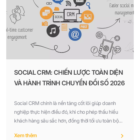
SOCIAL CRM: CHIẾN LƯỢC TOÀN DIỆN
VÀ HÀNH TRÌNH CHUYỂN ĐỔI SỐ 2026
Social CRM chính là nền tảng cốt lõi giúp doanh
nghiệp thực hiện điều đó, khi cho phép thấu hiểu
khách hàng sâu sắc hơn, đồng thời tối ưu toàn bộ
hành trình mua sắm từ giai đoạn tiếp cận, tư vấn đến
Xem thêm
chăm sóc sau bán.