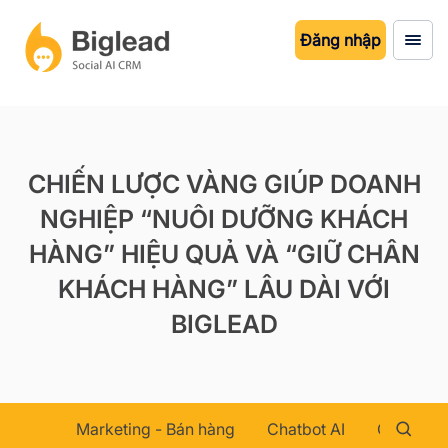
Đăng nhập
CHIẾN LƯỢC VÀNG GIÚP DOANH
NGHIỆP “NUÔI DƯỠNG KHÁCH
HÀNG” HIỆU QUẢ VÀ “GIỮ CHÂN
KHÁCH HÀNG” LÂU DÀI VỚI
BIGLEAD
Marketing - Bán hàng
Chatbot AI
Chăm sóc