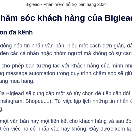
Biglead - Phần mềm hỗ trợ bán hàng 2024
chăm sóc khách hàng của Biglea
on đa kênh
ộng hóa tin nhắn văn bản, hiểu một cách đơn giản, đâ
n đến các cá nhân hoặc nhóm người mà không có sự can 
ẽ cho phép bạn tương tác với khách hàng của mình nh
g message automation trong quy trình chăm sóc sẽ gi
 sang mua hàng.
của Biglead sẽ cung cấp một số tùy chọn để tiếp cận đố
nstagram, Shopee,...). Từ việc lập lịch những tin nhắ
g.
ột văn bản hay một liên kết cho khách hàng và sau đ
trên việc họ có nhấp vào hay không. Đây được xem là