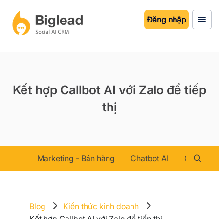
Đăng nhập
Kết hợp Callbot AI với Zalo để tiếp
thị
Marketing - Bán hàng
Chatbot AI
Chăm sóc
Blog
Kiến thức kinh doanh
Kết hợp Callbot AI với Zalo để tiếp thị