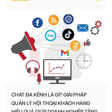
chăm sóc khách hàng ngày càng trở thành một hoạt
động quan trọng trong chiến lược kinh doanh.
CHAT ĐA KÊNH LÀ GÌ? GIẢI PHÁP
QUẢN LÝ HỘI THOẠI KHÁCH HÀNG
HIỆU QUẢ GIÚP DOANH NGHIỆP TĂNG