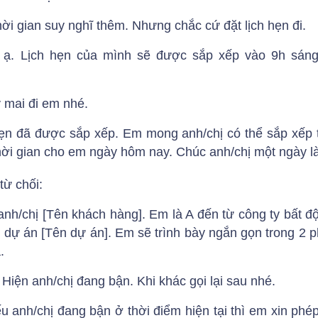
ời gian suy nghĩ thêm. Nhưng chắc cứ đặt lịch hẹn đi.
g ạ. Lịch hẹn của mình sẽ được sắp xếp vào 9h sáng
 mai đi em nhé.
hẹn đã được sắp xếp. Em mong anh/chị có thể sắp xếp 
ời gian cho em ngày hôm nay. Chúc anh/chị một ngày là
ừ chối:
anh/chị [Tên khách hàng]. Em là A đến từ công ty bất đ
ệu dự án [Tên dự án]. Em sẽ trình bày ngắn gọn trong 2 
.
iện anh/chị đang bận. Khi khác gọi lại sau nhé.
u anh/chị đang bận ở thời điểm hiện tại thì em xin phé