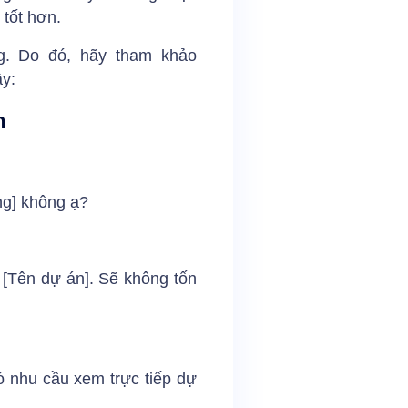
 tốt hơn.
g. Do đó, hãy tham khảo
ây:
n
ng] không ạ?
 [Tên dự án]. Sẽ không tốn
có nhu cầu xem trực tiếp dự