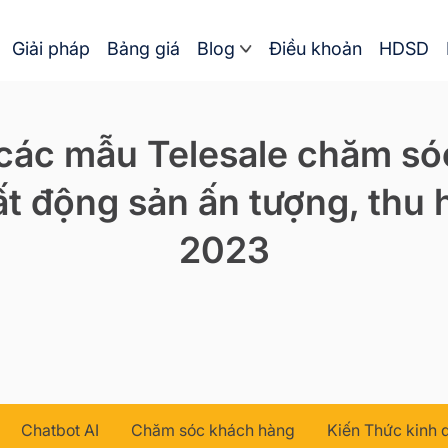
Giải pháp
Bảng giá
Blog
Điều khoản
HDSD
 các mẫu Telesale chăm s
t động sản ấn tượng, thu 
2023
Chatbot AI
Chăm sóc khách hàng
Kiến Thức kinh 