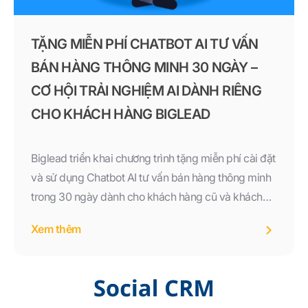
TẶNG MIỄN PHÍ CHATBOT AI TƯ VẤN
BÁN HÀNG THÔNG MINH 30 NGÀY –
CƠ HỘI TRẢI NGHIỆM AI DÀNH RIÊNG
CHO KHÁCH HÀNG BIGLEAD
Biglead triển khai chương trình tặng miễn phí cài đặt
và sử dụng Chatbot AI tư vấn bán hàng thông minh
trong 30 ngày dành cho khách hàng cũ và khách
hàng nhận được tin nhắn từ Biglead. Đăng ký ngay
Xem thêm
trước ngày 31/08 để trải nghiệm giải pháp AI hỗ trợ
bán hàng hiệu quả.