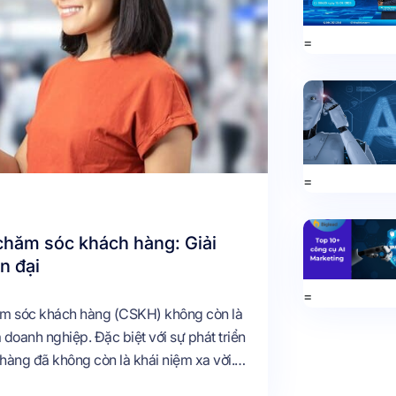
=
=
 chăm sóc khách hàng: Giải
n đại
=
hăm sóc khách hàng (CSKH) không còn là
 doanh nghiệp. Đặc biệt với sự phát triển
àng đã không còn là khái niệm xa vời.
t lượng dịch vụ, tối ưu hóa quy trình và