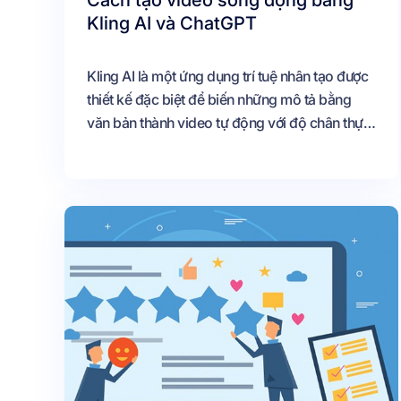
Cách tạo video sống động bằng
Kling AI và ChatGPT
Kling AI là một ứng dụng trí tuệ nhân tạo được
thiết kế đặc biệt để biến những mô tả bằng
văn bản thành video tự động với độ chân thực
cao. Với khả năng tái tạo khuôn mặt và cơ thể
3D một cách chân thực, Kling AI không chỉ
đơn thuần là một công cụ, nó là một cánh cửa
mở ra vô vàn cơ hội sáng tạo video cho người
dùng trong nhiều lĩnh vực khác nhau.