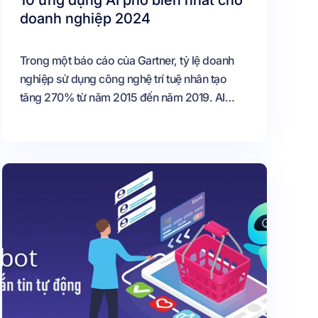
10 ứng dụng AI phổ biến nhất cho
doanh nghiệp 2024
Trong một báo cáo của Gartner, tỷ lệ doanh
nghiệp sử dụng công nghệ trí tuệ nhân tạo
tăng 270% từ năm 2015 đến năm 2019. AI
đang trở thành công cụ quan trọng giúp doanh
nghiệp nâng cao hiệu suất làm việc và tăng
cường khả năng cạnh tranh trên thị trường.
Trong một thống kê của McKinsey, nhiều
doanh nghiệp phản ánh sự tăng trưởng ít nhất
5% thu nhập trước thuế (EBIT) nhờ vào ứng
dụng công nghệ AI.