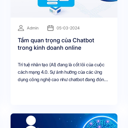
=
Admin
05-03-2024
Tầm quan trọng của Chatbot
trong kinh doanh online
Trí tuệ nhân tạo (AI) đang là cốt lõi của cuộc
cách mạng 4.0. Sự ảnh hưởng của các ứng
dụng công nghệ cao như chatbot đang đóng
vai trò vô cùng quan trọng trong mọi mặt của
đời sống. Vậy khi ứng dụng Chatbot vào trong
kinh doanh sẽ thu về kết quả như thế nào?