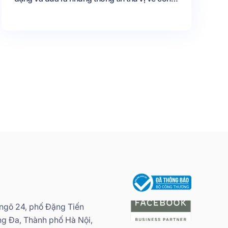
chatbot này cho bạn tại đây.
 ngõ 24, phố Đặng Tiến
g Đa, Thành phố Hà Nội,