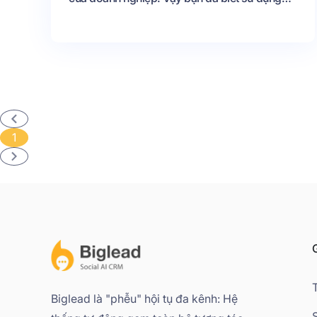
Chatbot nào thì hiệu quả chưa? Nếu chưa thì
đừng bỏ qua 7+ phần mềm Chatbot miễn phí
ở bài viết dưới đây nhé.
1
G
Biglead là "phễu" hội tụ đa kênh: Hệ