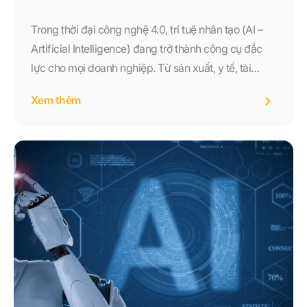
Trong thời đại công nghệ 4.0, trí tuệ nhân tạo (AI –
Artificial Intelligence) đang trở thành công cụ đắc
lực cho mọi doanh nghiệp. Từ sản xuất, y tế, tài
chính, thương mại điện tử cho đến giáo dục, AI đều
Xem thêm
len lỏi và tạo ra những đột phá lớn. Năm 2025 đánh
dấu bước phát triển mạnh mẽ của AI, khiến nhu cầu
cập nhật tri thức và học hỏi ứng dụng AI vào thực
tiễn trở thành ưu tiên hàng đầu.