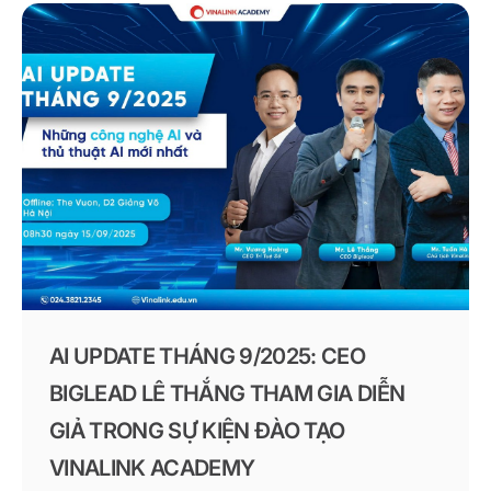
góp phần cải thiện chất lượng dịch vụ, tối ưu hóa
quy trình và tạo ra trải nghiệm khách hàng vượt trội.
AI UPDATE THÁNG 9/2025: CEO
BIGLEAD LÊ THẮNG THAM GIA DIỄN
GIẢ TRONG SỰ KIỆN ĐÀO TẠO
VINALINK ACADEMY