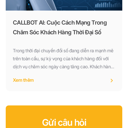
CALLBOT AI: Cuộc Cách Mạng Trong
Chăm Sóc Khách Hàng Thời Đại Số
Trong thời đại chuyển đổi số đang diễn ra mạnh mẽ
trên toàn cầu, sự kỳ vọng của khách hàng đối với
dịch vụ chăm sóc ngày càng tăng cao. Khách hàng
không còn hài lòng với việc chờ đợi hàng phút để
Xem thêm
gặp tổng đài viên hay nghe các bản ghi âm tự động
thiếu linh hoạt. Họ mong muốn được phục vụ ngay
lập tức, mọi lúc mọi nơi, và theo cách cá nhân hóa
nhất. Chính vì thế, Callbot AI – một giải pháp kết hợp
giữa trí tuệ nhân tạo và công nghệ giọng nói – đã
Gửi câu hỏi
xuất hiện như một cuộc cách mạng thực sự trong