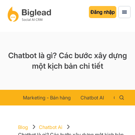
Đăng nhập
Chatbot là gì? Các bước xây dựng
một kịch bản chi tiết
Marketing - Bán hàng
Chatbot AI
Chăm sóc
Blog
Chatbot Ai
Chatbot là gì? Các bước xây dựng một kịch bản