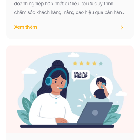
doanh nghiệp hợp nhất dữ liệu, tối ưu quy trình
chăm sóc khách hàng, nâng cao hiệu quả bán hàng
và xây dựng trải nghiệm nhất quán trên mọi kênh
Xem thêm
giao tiếp. Nếu doanh nghiệp của bạn đang tìm kiếm
một giải pháp quản lý khách hàng toàn diện, tích
hợp CRM, AI và khả năng chăm sóc đa kênh,
Biglead sẽ là lựa chọn phù hợp để đồng hành trong
quá trình chuyển đổi số và phát triển bền vững