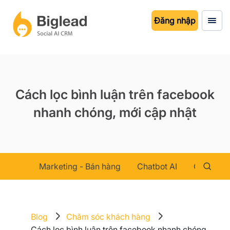
Đăng nhập
Cách lọc bình luận trên facebook
nhanh chóng, mới cập nhật
Marketing - Bán hàng
Chatbot AI
Chăm sóc
Blog
Chăm sóc khách hàng
Cách lọc bình luận trên facebook nhanh chóng,