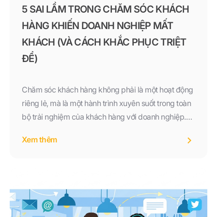
5 SAI LẦM TRONG CHĂM SÓC KHÁCH
HÀNG KHIẾN DOANH NGHIỆP MẤT
KHÁCH (VÀ CÁCH KHẮC PHỤC TRIỆT
ĐỂ)
Chăm sóc khách hàng không phải là một hoạt động
riêng lẻ, mà là một hành trình xuyên suốt trong toàn
bộ trải nghiệm của khách hàng với doanh nghiệp.
Những sai lầm như phản hồi chậm, thiếu cá nhân
Xem thêm
hóa, bỏ quên sau bán, xử lý khiếu nại kém hay
không đo lường đều có thể khiến doanh nghiệp mất
đi những khách hàng quý giá.