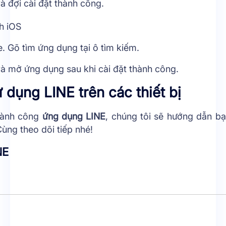
à đợi cài đặt thành công.
h iOS
. Gõ tìm ứng dụng tại ô tìm kiếm.
và mở ứng dụng sau khi cài đặt thành công.
dụng LINE trên các thiết bị
thành công
ứng dụng LINE
, chúng tôi sẽ hướng dẫn b
 Cùng theo dõi tiếp nhé!
NE