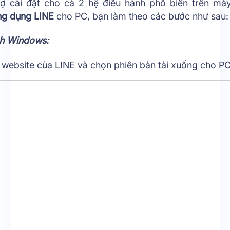
rợ cài đặt cho cả 2 hệ điều hành phổ biến trên má
ng dụng LINE
cho PC, bạn làm theo các bước như sau
nh Windows:
 website của LINE và chọn phiên bản tải xuống cho P