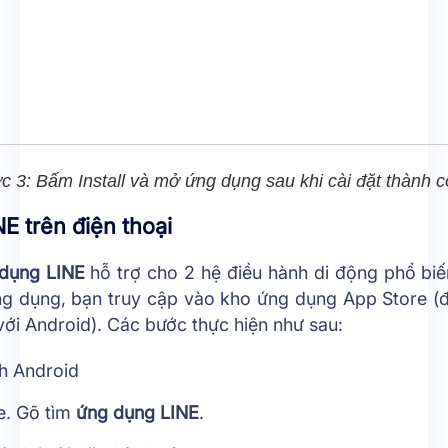
c 3: Bấm Install và mở ứng dụng sau khi cài đặt thành c
E trên điện thoại
dụng LINE
hỗ trợ cho 2 hệ điều hành di động phổ biế
ng dụng, bạn truy cập vào kho ứng dụng App Store (đ
với Android). Các bước thực hiện như sau:
nh Android
e. Gõ tìm
ứng dụng LINE
.