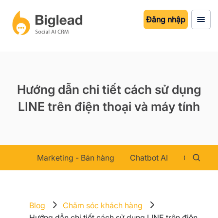
Đăng nhập
Hướng dẫn chi tiết cách sử dụng
LINE trên điện thoại và máy tính
Marketing - Bán hàng
Chatbot AI
Chăm sóc
Blog
Chăm sóc khách hàng
Hướng dẫn chi tiết cách sử dụng LINE trên điện