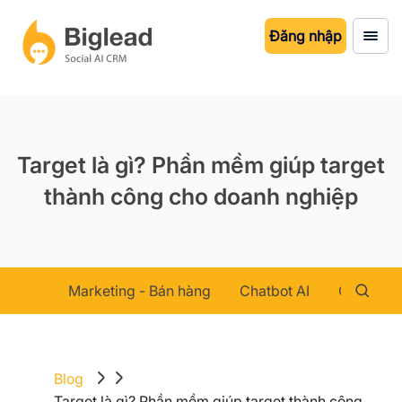
Đăng nhập
Target là gì? Phần mềm giúp target
thành công cho doanh nghiệp
Marketing - Bán hàng
Chatbot AI
Chăm sóc
Blog
Target là gì? Phần mềm giúp target thành công