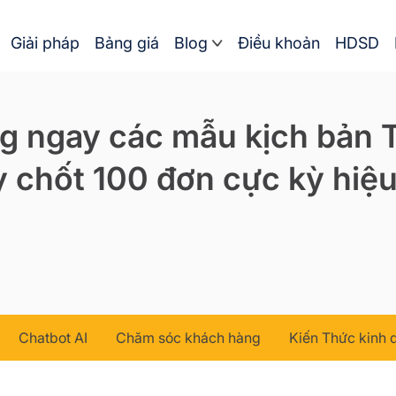
Giải pháp
Bảng giá
Blog
Điều khoản
HDSD
g ngay các mẫu kịch bản T
 chốt 100 đơn cực kỳ hiệ
Chatbot AI
Chăm sóc khách hàng
Kiến Thức kinh 