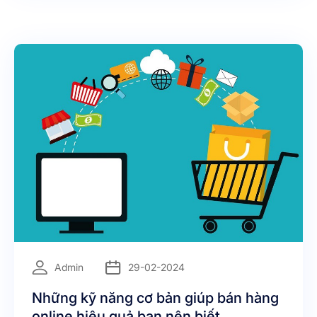
khách
=
Admin
29-02-2024
Những kỹ năng cơ bản giúp bán hàng
online hiệu quả bạn nên biết