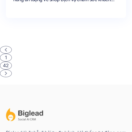
hàng shopee tốt sẽ càng giữ chân được khách từ
đó thúc đẩy tăng tỉ lệ chốt đơn Nếu như bạn còn
băn khoăn về vấn đề này có thể tham khảo hướng
dẫn chăm sóc khách hàng shopee dưới đây
1
42