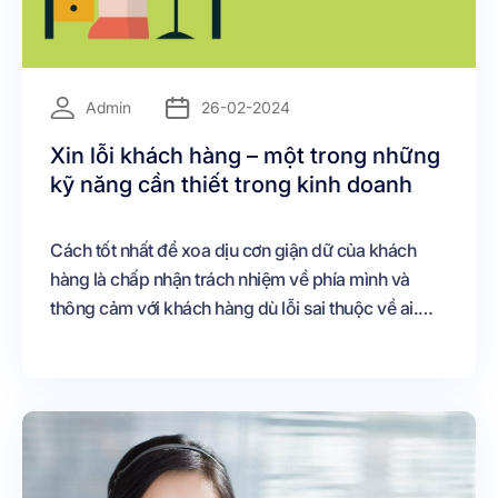
=
Admin
26-02-2024
Xin lỗi khách hàng – một trong những
kỹ năng cần thiết trong kinh doanh
Cách tốt nhất để xoa dịu cơn giận dữ của khách
hàng là chấp nhận trách nhiệm về phía mình và
thông cảm với khách hàng dù lỗi sai thuộc về ai.
Cách xin lỗi còn được coi là kỹ năng giao tiếp cần
thiết mà nhân viên bán hàng phải có. Đồng thời
thông qua những bức thư xin lỗi còn được xem là
hình thức marketing cho sản phẩm.