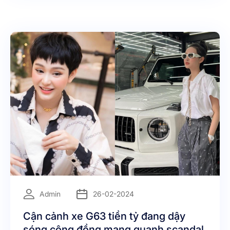
đây sẽ dưới thiệu cho bạn tất cả những tính năng lợi
ích thiết thực nhất của phần mềm crm
=
Admin
26-02-2024
Cận cảnh xe G63 tiền tỷ đang dậy
sóng cộng đồng mạng quanh scandal