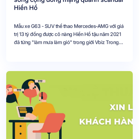
Hiền Hồ
Mẫu xe G63 - SUV thể thao Mercedes-AMG với giá
trị 13 tỷ đồng được cô nàng Hiền Hồ tậu năm 2021
đã từng "làm mưa làm gió" trong giới Vbiz Trong
những ngày scandal Hiền Hồ và đại gia, chiếc siêu
xe này lại càng được quan tâm Chiêm ngưỡng cận
cảnh chiếc xế xịn này nhé! XE G63 - SIÊU XE THỂ
THAO MERCEDES-AMG CHO GIỚI THƯỢNG LƯU
[caption id="attachment_2819"
align="aligncenter" width="700"]