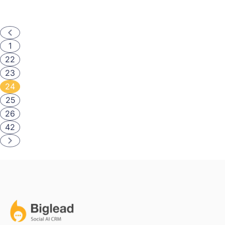
giao tiếp và ứng xử phù hợp.
1
22
23
24
25
26
42