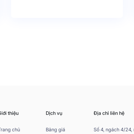
thể quảng bá được sản phẩm, thương hiệu,
thúc đẩy doanh số bán hàng với chi phí tiết
kiệm nhất.
iới thiệu
Dịch vụ
Địa chỉ liên hệ
Trang chủ
Bảng giá
Số 4, ngách 4/24,