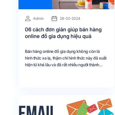
=
Admin
28-02-2024
06 cách đơn giản giúp bán hàng
online đồ gia dụng hiệu quả
Bán hàng online đồ gia dụng không còn là
hình thức xa lạ, thậm chí hình thức này đã xuất
hiện từ khá lâu và đã rất nhiều người thành
công Tuy nhiên cũng có không ít người thất bại
khi kinh doanh đồ gia dụng online, đặt được
rất ít đơn hoặc không có Nếu bạn cũng đang
gặp trục trặc về vấn đề này hoặc bạn mới bắt
đầu kinh doanh, đừng bỏ qua 06 cách cực kỳ
đơn giản sau đây nhé, chắc chắn sẽ giúp bạn
thành công