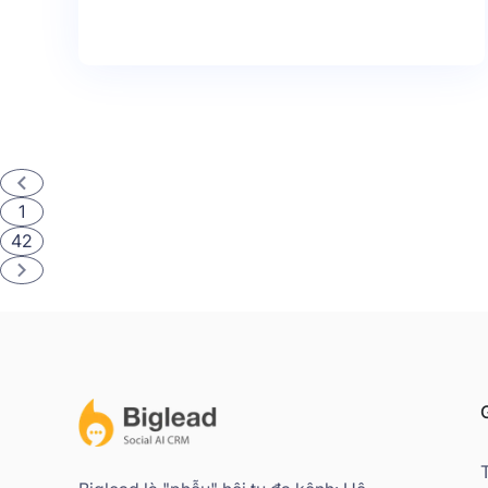
1
42
G